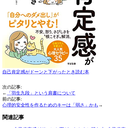
自己肯定感がドーンと下がったとき読む本
次の記事:
←
「羽生九段」という肩書について
前の記事:
心理的安全性を作るためのキーは「弱さ」かも
→
関連記事