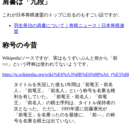
肩書は「九段」
これが日本将棋連盟のトップに出るのもすごい話ですが。
羽生善治の肩書について｜将棋ニュース｜日本将棋連
盟
称号の今昔
Wikipediaソースですが、実はもうずいぶんと前から「前
○○」という呼称は使われてないようです。
https://ja.wikipedia.org/wiki/%E6%A3%8B%E6%88%A
タイトルを失冠した後も1年間は「前竜王・前名
人」「前竜王」「前名人」という称号を名乗る権
利を有していた。 「前竜王・前名人」「前竜
王」「前名人」の棋士序列は、タイトル保持者の
次となった。 ただし、1995年度に佐藤康光が
「前竜王」を名乗ったのを最後に、「前―」の称
号を名乗る棋士は出ていない。