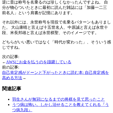
逆に昔は称号を名乗るのは珍しくなかったんですよね。 自
分が物心ついたときに最初に読んだ雑誌には「加藤一二三
前名人」という肩書が記憶にあります。
それ以外には、永世称号を現役で名乗るパターンもありまし
た。 大山康晴と言えば十五世名人、中原誠と言えば永世十
段、米長邦雄と言えば永世棋聖、そのイメージです。
どちらがいい悪いではなく「時代が変わった」、そういう感
じですね。
次の記事:
←
AWSにお金を払うのを躊躇している
前の記事:
自己肯定感がドーンと下がったときに読む本: 自己肯定感を
高める方法
→
関連記事
羽生さんが無冠になるまでの将棋を見て思ったこと
うつ病は怖い。しかし治せることを教えてくれる『う
つ病九段』