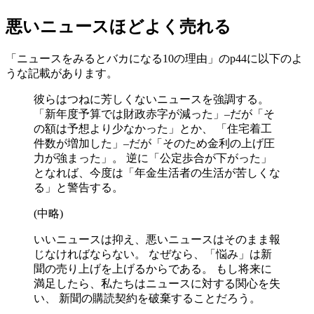
悪いニュースほどよく売れる
「ニュースをみるとバカになる10の理由」のp44に以下のよ
うな記載があります。
彼らはつねに芳しくないニュースを強調する。
「新年度予算では財政赤字が減った」–だが「そ
の額は予想より少なかった」とか、 「住宅着工
件数が増加した」–だが「そのため金利の上げ圧
力が強まった」。 逆に「公定歩合が下がった」
となれば、今度は「年金生活者の生活が苦しくな
る」と警告する。
(中略)
いいニュースは抑え、悪いニュースはそのまま報
じなければならない。 なぜなら、「悩み」は新
聞の売り上げを上げるからである。 もし将来に
満足したら、私たちはニュースに対する関心を失
い、 新聞の購読契約を破棄することだろう。