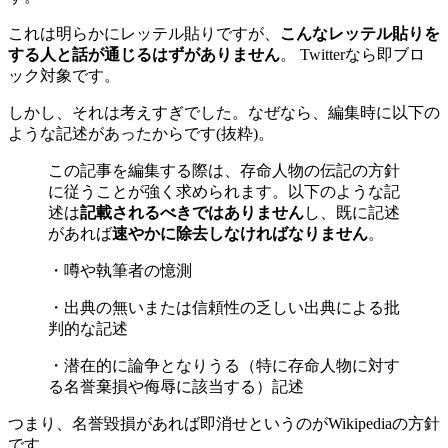
これは明らかにレッテル貼りですが、
こんなレッテル貼りを
する人と話が通じるはずがありません
。 Twitterなら即ブロ
ック対象です。
しかし、それは考えすぎでした。なぜなら、編集時に以下の
ような記述があったからです(抜粋)。
この記事を編集する際は、存命人物の伝記の方針
に従うことが強く求められます。以下のような記
述は
記載されるべきではありません
し、既に記述
があれば
速やかに除去しなければなりません
。
・噂や執筆者の憶測
・出典の無いまたは信頼性の乏しい出典による批
判的な記述
・潜在的に論争となりうる（特に存命人物に対す
る名誉棄損や侮辱に該当する）記述
つまり、名誉毀損があれば即消せというのがWikipediaの方針
です。