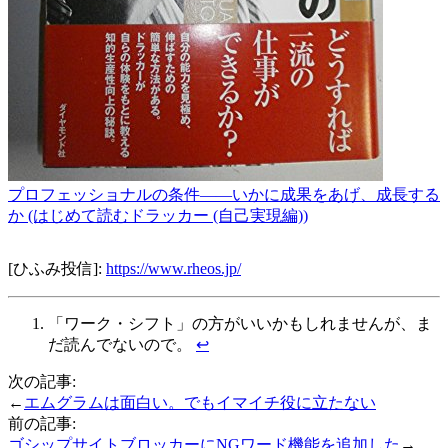
プロフェッショナルの条件――いかに成果をあげ、成長する
か (はじめて読むドラッカー (自己実現編))
[ひふみ投信]:
https://www.rheos.jp/
「ワーク・シフト」の方がいいかもしれませんが、ま
だ読んでないので。
↩︎
次の記事:
←
エムグラムは面白い。でもイマイチ役に立たない
前の記事:
ゴシップサイトブロッカーにNGワード機能を追加した
→