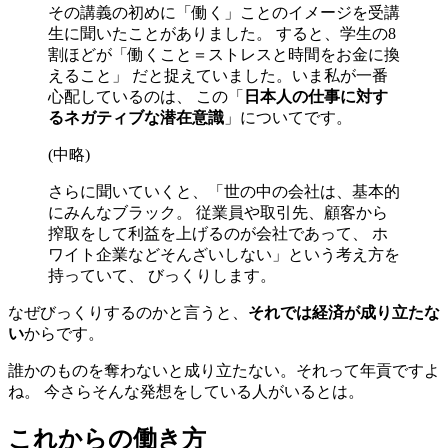
その講義の初めに「働く」ことのイメージを受講
生に聞いたことがありました。 すると、学生の8
割ほどが「働くこと＝ストレスと時間をお金に換
えること」 だと捉えていました。いま私が一番
心配しているのは、 この「
日本人の仕事に対す
るネガティブな潜在意識
」についてです。
(中略)
さらに聞いていくと、「世の中の会社は、基本的
にみんなブラック。 従業員や取引先、顧客から
搾取をして利益を上げるのが会社であって、 ホ
ワイト企業などそんざいしない」という考え方を
持っていて、 びっくりします。
なぜびっくりするのかと言うと、
それでは経済が成り立たな
い
からです。
誰かのものを奪わないと成り立たない。それって年貢ですよ
ね。 今さらそんな発想をしている人がいるとは。
これからの働き方